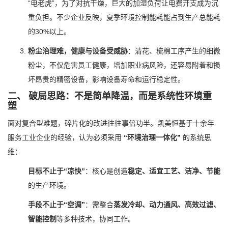
“电老虎”，为了对抗干燥，巨大的加湿负荷让电费开支成为沉
重负担。不少企业反映，夏季环境控制能耗能占到生产总能耗
的30%以上。
粉尘治理难，健康与设备受威胁
：清花、梳棉工序产生的细微
粉尘，不仅危害员工健康，增加职业病风险，还容易附着和损
坏昂贵的精密设备，影响设备寿命和运行稳定性。
二、 破局思路：不是简单降温，而是系统性环境重
塑
面对复合型难题，碎片化的改进往往事倍功半。凯美恒基于十余年
服务工业企业的经验，认为必须采用
“环境治理一体化”
的系统思
维：
目标不止于“凉快”
：核心是创造
稳定、适宜工艺、洁净、节能
的生产环境。
手段不止于“空调”
：需整合
蒸发冷却、动力通风、高效过滤、
智能控制
等多种技术，协同工作。