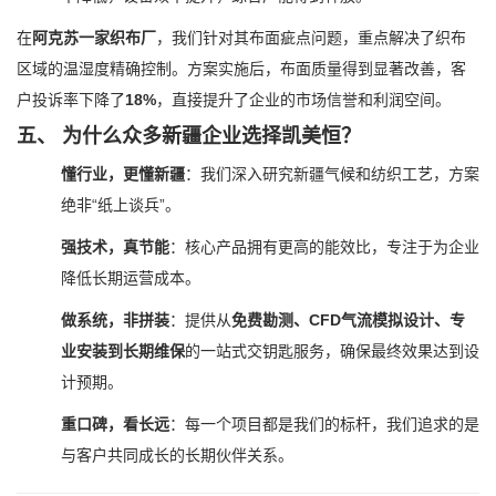
在
阿克苏一家织布厂
，我们针对其布面疵点问题，重点解决了织布
区域的温湿度精确控制。方案实施后，布面质量得到显著改善，客
户投诉率下降了
18%
，直接提升了企业的市场信誉和利润空间。
五、 为什么众多新疆企业选择凯美恒？
懂行业，更懂新疆
：我们深入研究新疆气候和纺织工艺，方案
绝非“纸上谈兵”。
强技术，真节能
：核心产品拥有更高的能效比，专注于为企业
降低长期运营成本。
做系统，非拼装
：提供从
免费勘测、CFD气流模拟设计、专
业安装到长期维保
的一站式交钥匙服务，确保最终效果达到设
计预期。
重口碑，看长远
：每一个项目都是我们的标杆，我们追求的是
与客户共同成长的长期伙伴关系。