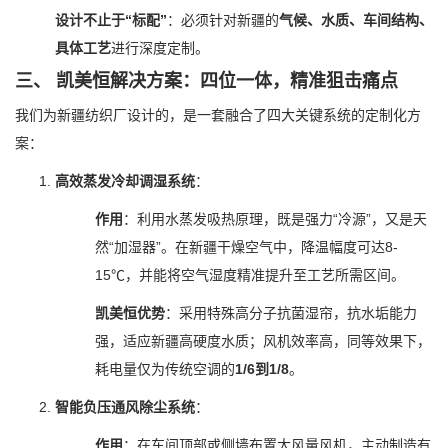
设计不止于“标配”
：必须针对新疆的
气候、水质、车间结构、
具体工艺
进行深度定制。
三、 凯美恒解决方案：四位一体，精准狙击痛点
我们为新疆纺织厂设计的，是一套融合了四大关键系统的定制化方
案：
高效蒸发冷却调湿系统
：
作用
：利用水蒸发吸热原理，既是强力“冷源”，又是天
然“加湿器”。在新疆干燥空气中，降温幅度可达8-
15℃，并能将空气湿度精准提升至工艺所需区间。
凯美恒优势
：采用特殊高分子抗菌湿帘，抗水垢能力
强，适应新疆高硬度水质；风机效率高，同等效果下，
耗电量仅为传统空调的
1/6到1/8
。
智能负压通风除尘系统
：
作用
：在车间顶部或侧墙布置大风量风机，主动制造有