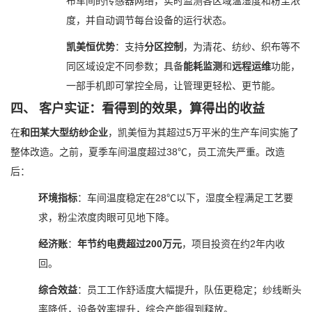
布车间的传感器网络，实时监测各区域温湿度和粉尘浓
度，并自动调节每台设备的运行状态。
凯美恒优势
：支持
分区控制
，为清花、纺纱、织布等不
同区域设定不同参数；具备
能耗监测
和
远程运维
功能，
一部手机即可掌控全局，让管理更轻松、更节能。
四、 客户实证：看得到的效果，算得出的收益
在
和田某大型纺纱企业
，凯美恒为其超过5万平米的生产车间实施了
整体改造。之前，夏季车间温度超过38℃，员工流失严重。改造
后：
环境指标
：车间温度稳定在28℃以下，湿度全程满足工艺要
求，粉尘浓度肉眼可见地下降。
经济账
：
年节约电费超过200万元
，项目投资在约2年内收
回。
综合效益
：员工工作舒适度大幅提升，队伍更稳定；纱线断头
率降低，设备效率提升，综合产能得到释放。