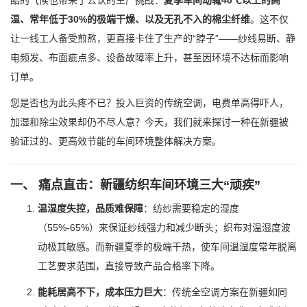
酷的气候也带来了公认的生产挑战：
夏季车间动辄40℃以上的高
温、常年低于30%的极端干燥、以及无孔不入的棉尘纤维
。这不仅
让一线工人备受煎熬，更直接卡住了生产的“脖子”——纱线易断、静
电频发、布面疵点多、设备故障率上升，甚至因环境不达标而影响
订单。
您是否也为此头疼不已？投入巨资的传统空调，电费单高得吓人，
加湿和除尘效果却仍不尽人意？今天，我们就来探讨一种在新疆被
验证过的、更高效节能的车间环境整体解决方案。
一、 痛点直击：新疆纺织车间环境三大“顽疾”
温湿度失控，品质难保障
：纺纱需要稳定的湿度
（55%-65%）来保证纱线强力和减少断头；织布对温湿度波
动极其敏感。而新疆夏季的极端干热，使车间温湿度常年脱离
工艺要求范围，直接导致产品合格率下降。
能耗居高不下，成本压力巨大
：传统全空调方案在新疆如同