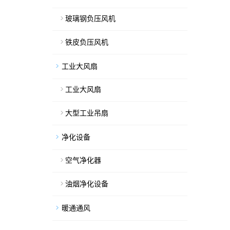
玻璃钢负压风机
铁皮负压风机
工业大风扇
工业大风扇
大型工业吊扇
净化设备
空气净化器
油烟净化设备
暖通通风