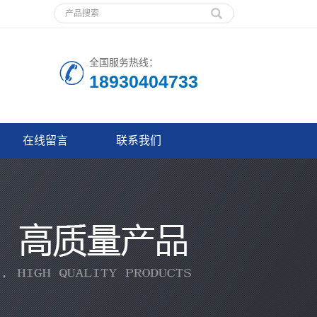
全国服务热线：
18930404733
在线留言
联系我们