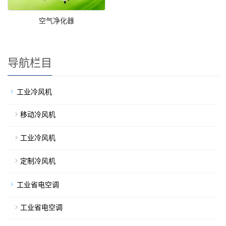
空气净化器
导航栏目
工业冷风机
移动冷风机
工业冷风机
定制冷风机
工业省电空调
工业省电空调